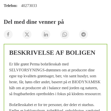
Telefon:
40273033
Del med dine venner på
BESKRIVELSE AF BOLIGEN
Er lille grønt Perma bofællesskab med
SELVFORSYNINGS-drømmen om at producere dine
egne top kvalitets grøntsager, bær, vin samt husdyr, som
heste, får, høns eller andet, baseret på et BIODYNAMISK
håb om at producere alt i balance med jorden og naturen,
så frugtbarheden opretholdes i fokus på klodens ressourcer.
Bofællesskabet er for tre personer, der deler et stuehus.
Fælles er køkkenalrum, toilet&bad, opholdsstue, værksted,