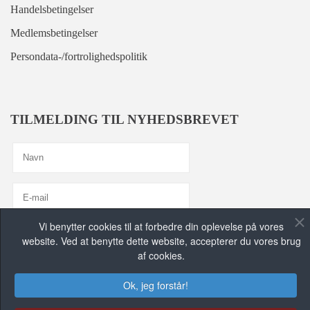
Handelsbetingelser
Medlemsbetingelser
Persondata-/fortrolighedspolitik
TILMELDING TIL NYHEDSBREVET
Vi benytter cookies til at forbedre din oplevelse på vores
Jeg er enig med
Privatlivspolitik
website. Ved at benytte dette website, accepterer du vores brug
af cookies.
TILMELD MIG, TAK!
Ok, jeg forstår!
FIND OS PÅ DE SOCIALE MEDIER