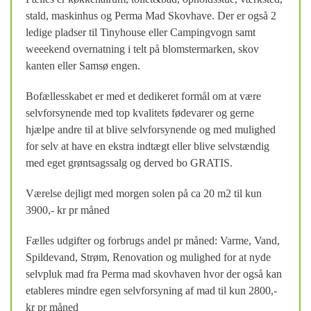
stald, maskinhus og Perma Mad Skovhave. Der er også 2
ledige pladser til Tinyhouse eller Campingvogn samt
weeekend overnatning i telt på blomstermarken, skov
kanten eller Samsø engen.
Bofællesskabet er med et dedikeret formål om at være
selvforsynende med top kvalitets fødevarer og gerne
hjælpe andre til at blive selvforsynende og med mulighed
for selv at have en ekstra indtægt eller blive selvstændig
med eget grøntsagssalg og derved bo GRATIS.
Værelse dejligt med morgen solen på ca 20 m2 til kun
3900,- kr pr måned
Fælles udgifter og forbrugs andel pr måned: Varme, Vand,
Spildevand, Strøm, Renovation og mulighed for at nyde
selvpluk mad fra Perma mad skovhaven hvor der også kan
etableres mindre egen selvforsyning af mad til kun 2800,-
kr pr måned