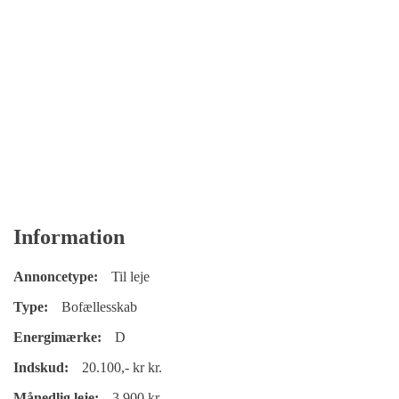
Information
Annoncetype:
Til leje
Type:
Bofællesskab
Energimærke:
D
Indskud:
20.100,- kr kr.
Månedlig leje:
3.900 kr.