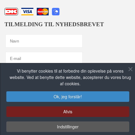
TILMELDING TIL NYHEDSBREVET
Vi benytter cookies til at forbedre din oplevelse på vores
Jeg er enig med
Privatlivspolitik
website. Ved at benytte dette website, accepterer du vores brug
af cookies.
TILMELD MIG, TAK!
Ok, jeg forstår!
FIND OS PÅ DE SOCIALE MEDIER
Afvis
Indstillinger
FACEBOOK GRUPPE