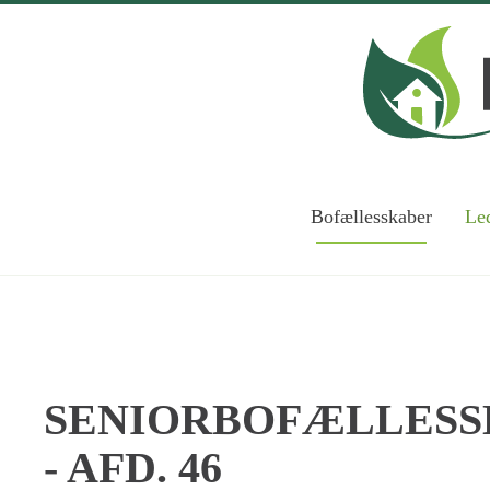
Skip to main content
Bofællesskaber
Led
SENIORBOFÆLLESS
- AFD. 46