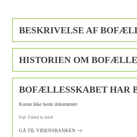
BESKRIVELSE AF BOFÆL
HISTORIEN OM BOFÆLL
BOFÆLLESSKABET HAR B
Kunne ikke hente dokumenter
Fejl: Failed to fetch
GÅ TIL VIDENSBANKEN