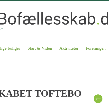
ige boliger
Start & Viden
Aktiviteter
Foreningen
KABET TOFTEBO