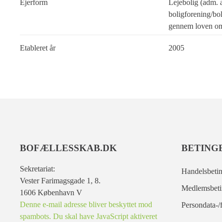
Ejerform
Lejebolig (adm. 
boligforening/bol
gennem loven om
Etableret år
2005
BOFÆLLESSKAB.DK
BETING
Sekretariat:
Handelsbetin
Vester Farimagsgade 1, 8.
Medlemsbeti
1606 København V
Denne e-mail adresse bliver beskyttet mod
Persondata-/f
spambots. Du skal have JavaScript aktiveret