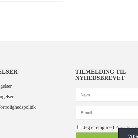
ELSER
TILMELDING TIL
NYHEDSBREVET
gelser
ngelser
ortrolighedspolitik
Jeg er enig med
Privatlivspo
Vi be