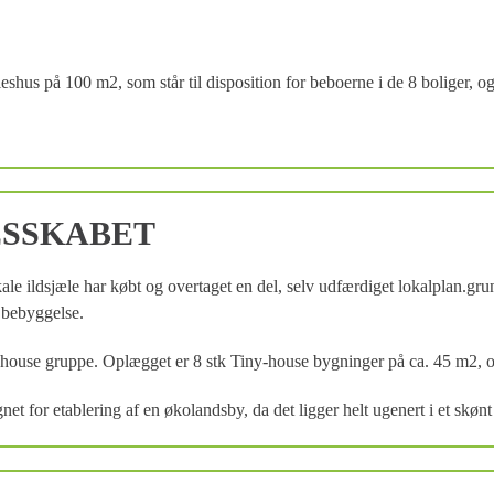
shus på 100 m2, som står til disposition for beboerne i de 8 boliger, 
ESSKABET
le ildsjæle har købt og overtaget en del, selv udfærdiget lokalplan.g
 er klar til bebyggelse.
ny-house gruppe. Oplægget er 8 stk Tiny-house bygninger på ca. 45 m2, 
t for etablering af en økolandsby, da det ligger helt ugenert i et skønt