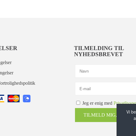
ELSER
TILMELDING TIL
NYHEDSBREVET
gelser
ngelser
ortrolighedspolitik
Jeg er enig med
Privatlivspo
Vi be
TILMELD MIG, TAK!
a