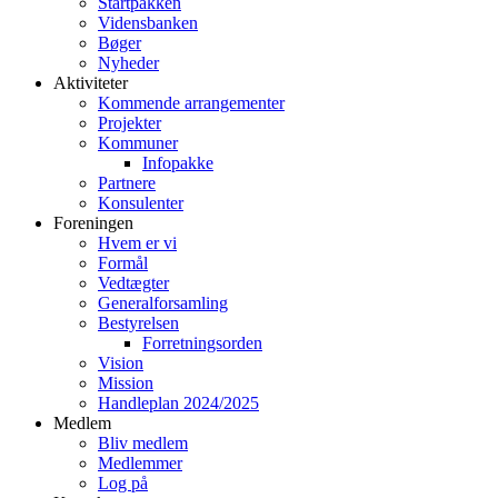
Startpakken
Vidensbanken
Bøger
Nyheder
Aktiviteter
Kommende arrangementer
Projekter
Kommuner
Infopakke
Partnere
Konsulenter
Foreningen
Hvem er vi
Formål
Vedtægter
Generalforsamling
Bestyrelsen
Forretningsorden
Vision
Mission
Handleplan 2024/2025
Medlem
Bliv medlem
Medlemmer
Log på