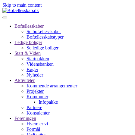
Skip to main content
Bofællesskaber
Se bofællesskaber
Bofællesskabstyper
Ledige boliger
Se ledige boliger
Start & Viden
Startpakken
Vidensbanken
Bøger
Nyheder
Aktiviteter
Kommende arrangementer
Projekter
Kommuner
Infopakke
Partnere
Konsulenter
Foreningen
Hvem er vi
Formål
Vedtægter