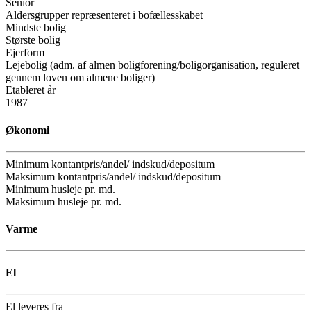
Senior
Aldersgrupper repræsenteret i bofællesskabet
Mindste bolig
Største bolig
Ejerform
Lejebolig (adm. af almen boligforening/boligorganisation, reguleret
gennem loven om almene boliger)
Etableret år
1987
Økonomi
Minimum kontantpris/andel/ indskud/depositum
Maksimum kontantpris/andel/ indskud/depositum
Minimum husleje pr. md.
Maksimum husleje pr. md.
Varme
El
El leveres fra