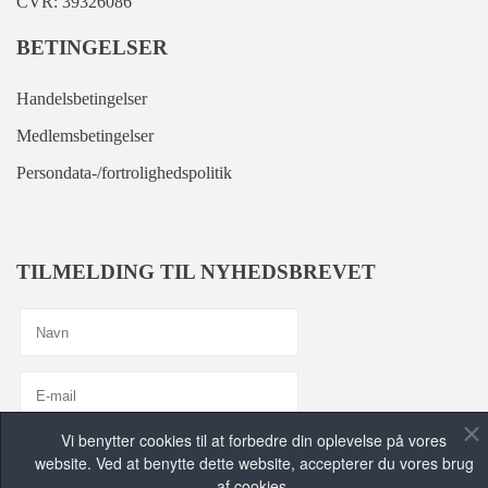
CVR: 39326086
BETINGELSER
Handelsbetingelser
Medlemsbetingelser
Persondata-/fortrolighedspolitik
TILMELDING TIL NYHEDSBREVET
Vi benytter cookies til at forbedre din oplevelse på vores
Jeg er enig med
Privatlivspolitik
website. Ved at benytte dette website, accepterer du vores brug
af cookies.