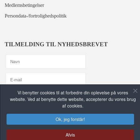
Medlemsbetingelser
Persondata-/fortrolighedspolitik
TILMELDING TIL NYHEDSBREVET
Vi benytter cookies til at forbedre din oplevelse på vores
Jeg er enig med
Privatlivspolitik
website. Ved at benytte dette website, accepterer du vores brug
af cookies.
TILMELD MIG, TAK!
Ok, jeg forstår!
FIND OS PÅ DE SOCIALE MEDIER
Afvis