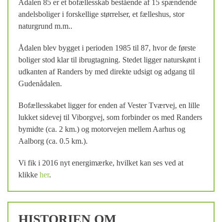
Ådalen 85 er et bofællesskab bestående af 15 spændende
andelsboliger i forskellige størrelser, et fælleshus, stor
naturgrund m.m..
Ådalen blev bygget i perioden 1985 til 87, hvor de første
boliger stod klar til ibrugtagning. Stedet ligger naturskønt i
udkanten af Randers by med direkte udsigt og adgang til
Gudenådalen.
Bofællesskabet ligger for enden af Vester Tværvej, en lille
lukket sidevej til Viborgvej, som forbinder os med Randers
bymidte (ca. 2 km.) og motorvejen mellem Aarhus og
Aalborg (ca. 0.5 km.).
Vi fik i 2016 nyt energimærke, hvilket kan ses ved at
klikke
her
.
HISTORIEN OM