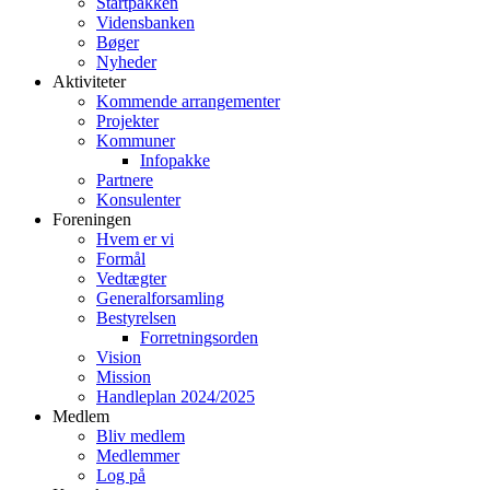
Startpakken
Vidensbanken
Bøger
Nyheder
Aktiviteter
Kommende arrangementer
Projekter
Kommuner
Infopakke
Partnere
Konsulenter
Foreningen
Hvem er vi
Formål
Vedtægter
Generalforsamling
Bestyrelsen
Forretningsorden
Vision
Mission
Handleplan 2024/2025
Medlem
Bliv medlem
Medlemmer
Log på