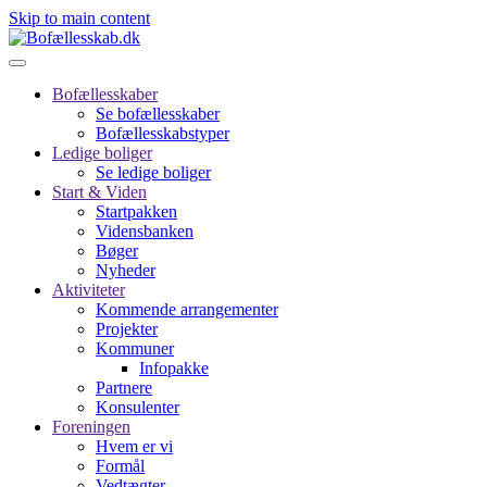
Skip to main content
Bofællesskaber
Se bofællesskaber
Bofællesskabstyper
Ledige boliger
Se ledige boliger
Start & Viden
Startpakken
Vidensbanken
Bøger
Nyheder
Aktiviteter
Kommende arrangementer
Projekter
Kommuner
Infopakke
Partnere
Konsulenter
Foreningen
Hvem er vi
Formål
Vedtægter