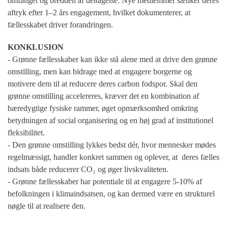
omfanget og bredden af deltagelse. Nye medlemmer sænker deres
aftryk efter 1–2 års engagement, hvilket dokumenterer, at
fællesskabet driver forandringen.
KONKLUSION
- Grønne fællesskaber kan ikke stå alene med at drive den grønne
omstilling, men kan bidrage med at engagere borgerne og
motivere dem til at reducere deres carbon fodspor. Skal den
grønne omstilling accelereres, kræver det en kombination af
bæredygtige fysiske rammer, øget opmærksomhed omkring
betydningen af social organisering og en høj grad af institutionel
fleksibilitet.
- Den grønne omstilling lykkes bedst dér, hvor mennesker mødes
regelmæssigt, handler konkret sammen og oplever, at
deres
fælles
indsats både reducerer CO₂ og øger livskvaliteten.
- Grønne fællesskaber har potentiale til at engagere 5-10% af
befolkningen i klimaindsatsen, og kan dermed være en strukturel
nøgle til at realisere den.