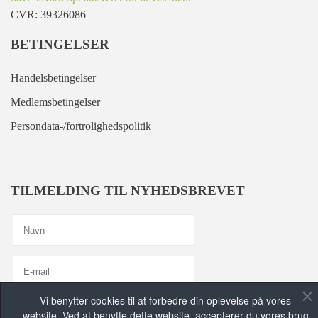
CVR: 39326086
BETINGELSER
Handelsbetingelser
Medlemsbetingelser
Persondata-/fortrolighedspolitik
TILMELDING TIL NYHEDSBREVET
Vi benytter cookies til at forbedre din oplevelse på vores
Jeg er enig med
Privatlivspolitik
website. Ved at benytte dette website, accepterer du vores brug