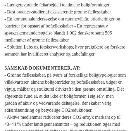
- Længerevarende feltarbejde i to almene boligforeninger
- Best practice-studier af eksisterende grønne fællesskaber
- En kommunalundersøgelse om rammevilkår, prioriteringer og
barrierer for opstart af bofællesskaber - En repræsentativ
spørgeskemaundersøgelse blandt 1.002 danskere samt 505
medlemmer af grønne fællesskaber
- Solution Labs og forskerworkshops, hvor praktikere og forskere
sammen har kvalificeret analyser og anbefalinger
SAMSKAB DOKUMENTERER, AT:
- Grønne fællesskaber, på tværs af forskellige boligtypologier som
villakvarterer, almene boligområder og bofællesskaber, udgør en
vigtig, målbar og strukturel drivkraft i den grønne omstilling. Det
afgørende fund er, at det ikke er boligformen i sig selv, men
graden af aktiv og vedvarende deltagelse, der skaber varig
adfærdsændring og betydelige CO2reduktioner.
- Aktive medlemmer reducerer deres CO2-aftryk markant op til
43–44 % under landsgennemsnittet – og reduktionen øges med