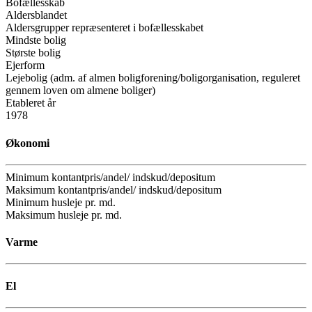
Bofællesskab
Aldersblandet
Aldersgrupper repræsenteret i bofællesskabet
Mindste bolig
Største bolig
Ejerform
Lejebolig (adm. af almen boligforening/boligorganisation, reguleret
gennem loven om almene boliger)
Etableret år
1978
Økonomi
Minimum kontantpris/andel/ indskud/depositum
Maksimum kontantpris/andel/ indskud/depositum
Minimum husleje pr. md.
Maksimum husleje pr. md.
Varme
El