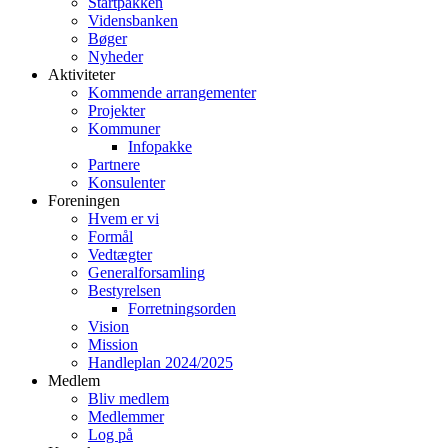
Startpakken
Vidensbanken
Bøger
Nyheder
Aktiviteter
Kommende arrangementer
Projekter
Kommuner
Infopakke
Partnere
Konsulenter
Foreningen
Hvem er vi
Formål
Vedtægter
Generalforsamling
Bestyrelsen
Forretningsorden
Vision
Mission
Handleplan 2024/2025
Medlem
Bliv medlem
Medlemmer
Log på