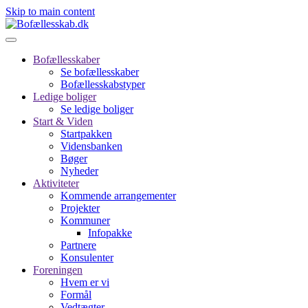
Skip to main content
Bofællesskaber
Se bofællesskaber
Bofællesskabstyper
Ledige boliger
Se ledige boliger
Start & Viden
Startpakken
Vidensbanken
Bøger
Nyheder
Aktiviteter
Kommende arrangementer
Projekter
Kommuner
Infopakke
Partnere
Konsulenter
Foreningen
Hvem er vi
Formål
Vedtægter