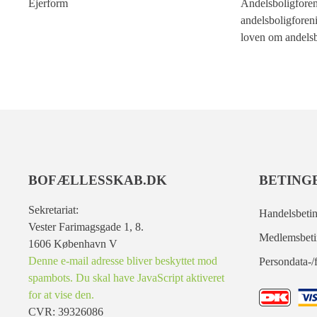
Ejerform
Andelsboligforen
andelsboligforen
loven om andelsb
BOFÆLLESSKAB.DK
BETING
Sekretariat:
Handelsbetin
Vester Farimagsgade 1, 8.
Medlemsbeti
1606 København V
Denne e-mail adresse bliver beskyttet mod
Persondata-/f
spambots. Du skal have JavaScript aktiveret
for at vise den.
CVR: 39326086