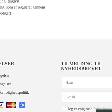
ing (tinglyst
ing, som er reguleret gennem
oliger)
ELSER
TILMELDING TIL
NYHEDSBREVET
gelser
ngelser
ortrolighedspolitik
Jeg er enig med
Privatlivspo