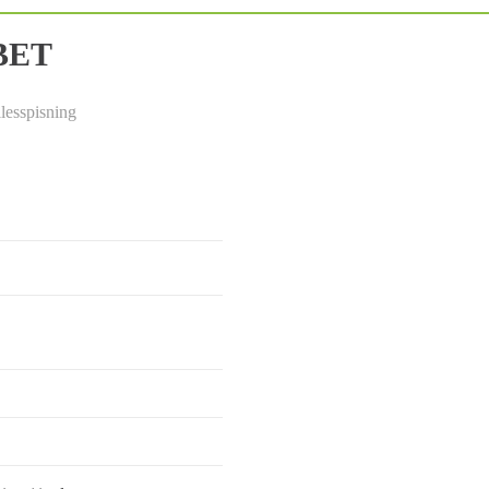
BET
lesspisning