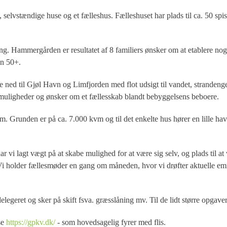
 selvstændige huse og et fælleshus. Fælleshuset har plads til ca. 50 s
ng. Hammergården er resultatet af 8 familiers ønsker om at etablere nogl
en 50+.
te ned til Gjøl Havn og Limfjorden med flot udsigt til vandet, stranden
te muligheder og ønsker om et fællesskab blandt bebyggelsens beboere.
 Grunden er på ca. 7.000 kvm og til det enkelte hus hører en lille have
 har vi lagt vægt på at skabe mulighed for at være sig selv, og plads ti
. Vi holder fællesmøder en gang om måneden, hvor vi drøfter aktuelle
geret og sker på skift fsva. græsslåning mv. Til de lidt større opgaver 
se
https://gpkv.dk/
- som hovedsagelig fyrer med flis.