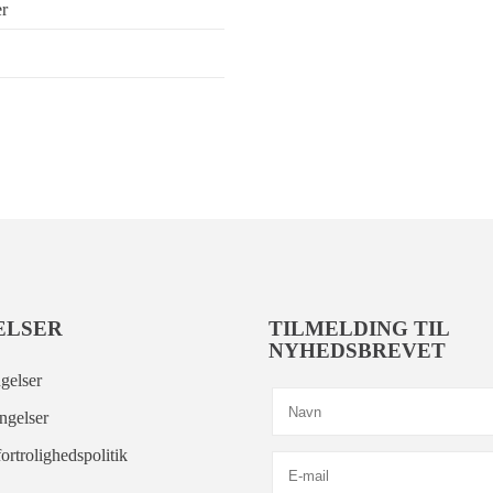
er
ELSER
TILMELDING TIL
NYHEDSBREVET
gelser
ngelser
ortrolighedspolitik