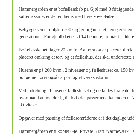
Hammergården er et bofællesskab på Gjøl med 8 fritliggende,
kaffemaskine, er der en hems med flere sovepladser.
Bebyggelsen er opført i 2007 og er organiseret i en ejerforeni
generationer. For øjeblikket er vi 14 beboere, primært i alder
Bofællesskabet ligger 20 km fra Aalborg og er placeret direk
placeret omkring et torv og et fælleshus, der skal understøt
Husene er på 200 kvm i 2 niveauer og fælleshuset ca. 150 kvm.
boligerne hører også carport og et værkstedsrum.
Ved indretning af husene, fælleshuset og de fælles friarealer
hvor man kan melde sig til, hvis det passer med kalenderen
aktiviteter.
Opgaver med pasning af fællesområderne er i det daglige uddele
Hammergården er tilkoblet Gjøl Private Kraft-/Varmeværk - 