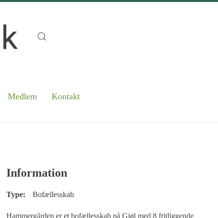
Medlem
Kontakt
Information
Type:
Bofællesskab
Hammergården er et bofællesskab på Gjøl med 8 fritliggende