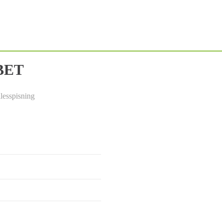
BET
lesspisning