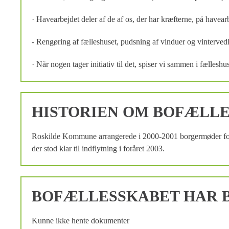
· Havearbejdet deler af de af os, der har kræfterne, på have
- Rengøring af fælleshuset, pudsning af vinduer og vintervedli
· Når nogen tager initiativ til det, spiser vi sammen i fælleshu
HISTORIEN OM BOFÆLL
Roskilde Kommune arrangerede i 2000-2001 borgermøder for int
der stod klar til indflytning i foråret 2003.
BOFÆLLESSKABET HAR B
Kunne ikke hente dokumenter