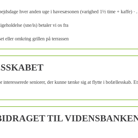
arbejdsdage hver anden uge i havesæsonen (varighed 1½ time + kaffe) · .
geholdelse (sne/is) betaler vi os fra
set eller omkring grillen på terrassen
ESSKABET
eresserede seniorer, der kunne tænke sig at flytte i bofællesskab. Et 
IDRAGET TIL VIDENSBANKE