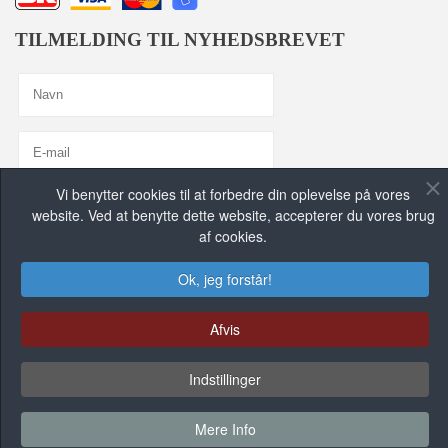
TILMELDING TIL NYHEDSBREVET
Vi benytter cookies til at forbedre din oplevelse på vores
Jeg er enig med
Privatlivspolitik
website. Ved at benytte dette website, accepterer du vores brug
af cookies.
TILMELD MIG, TAK!
Ok, jeg forstår!
FIND OS PÅ DE SOCIALE MEDIER
Afvis
Indstillinger
FACEBOOK GRUPPE
Mere Info